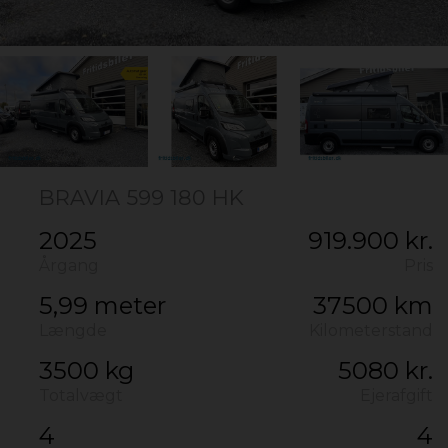
BRAVIA 599 180 HK
2025
919.900 kr.
Årgang
Pris
5,99 meter
37500 km
Længde
Kilometerstand
3500 kg
5080 kr.
Totalvægt
Ejerafgift
4
4