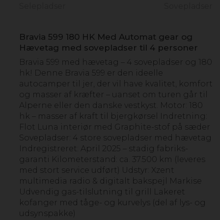
Selepladser
Sovepladser
Bravia 599 180 HK Med Automat gear og
Hævetag med sovepladser til 4 personer
Bravia 599 med hævetag – 4 sovepladser og 180
hk! Denne Bravia 599 er den ideelle
autocamper til jer, der vil have kvalitet, komfort
og masser af kræfter – uanset om turen går til
Alperne eller den danske vestkyst. Motor: 180
hk – masser af kraft til bjergkørsel Indretning:
Flot Luna interiør med Graphite-stof på sæder
Sovepladser: 4 store sovepladser med hævetag
Indregistreret: April 2025 – stadig fabriks­
garanti Kilometerstand: ca. 37.500 km (leveres
med stort service udført) Udstyr: Xzent
multimedia radio & digitalt bakspejl Markise
Udvendig gas-tilslutning til grill Lakeret
kofanger med tåge- og kurvelys (del af lys- og
udsynspakke)