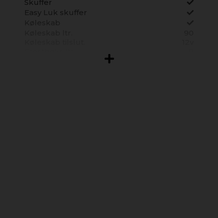
Skuffer
Easy Luk skuffer
Køleskab
Køleskab ltr.
90
Køleskab tilslut.
12v
Frostboks ltr.
9
Toiletrum
Thetford toilet
Vandskyllende
toilet
Brusekabine
Separat
brusearmatur