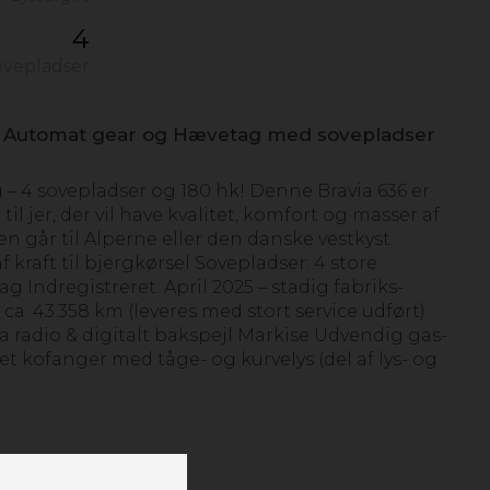
4
ovepladser
d Automat gear og Hævetag med sovepladser
– 4 sovepladser og 180 hk! Denne Bravia 636 er
il jer, der vil have kvalitet, komfort og masser af
n går til Alperne eller den danske vestkyst.
f kraft til bjergkørsel Sovepladser: 4 store
 Indregistreret: April 2025 – stadig fabriks­
ca. 43.358 km (leveres med stort service udført)
a radio & digitalt bakspejl Markise Udvendig gas-
eret kofanger med tåge- og kurvelys (del af lys- og