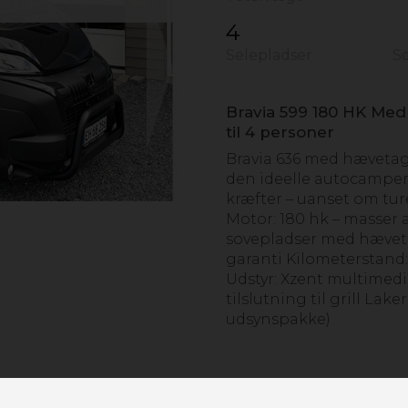
4
Selepladser
S
Next
Bravia 599 180 HK Me
til 4 personer
Bravia 636 med hævetag 
den ideelle autocamper t
kræfter – uanset om ture
Motor: 180 hk – masser a
sovepladser med hævetag
garanti Kilometerstand: 
Udstyr: Xzent multimedi
tilslutning til grill Lak
udsynspakke)