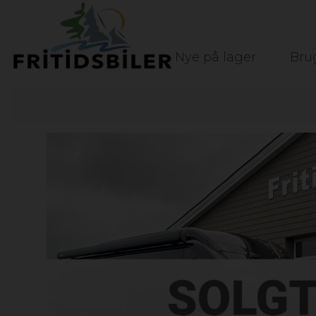
Nye på lager
Bru