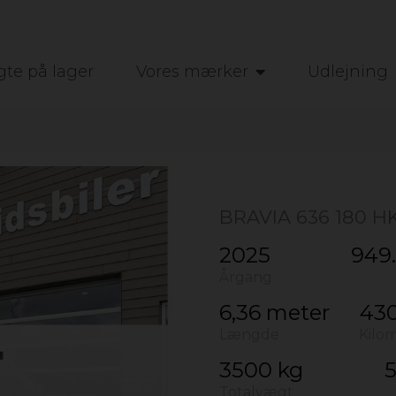
gte på lager
Vores mærker
Udlejning
BRAVIA 636 180 H
2025
949.
Årgang
6,36 meter
43
Længde
Kilo
3500 kg
5
Totalvægt