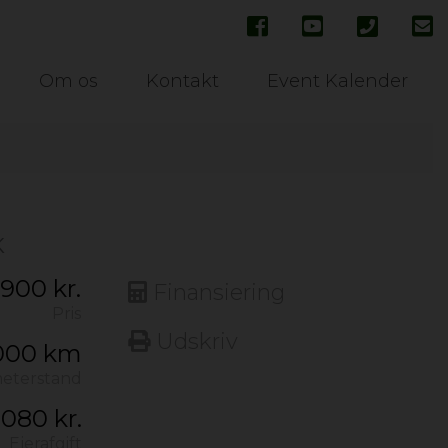
Om os
Kontakt
Event Kalender
K
900 kr.
Finansiering
Pris
Udskriv
000 km
meterstand
080 kr.
Ejerafgift