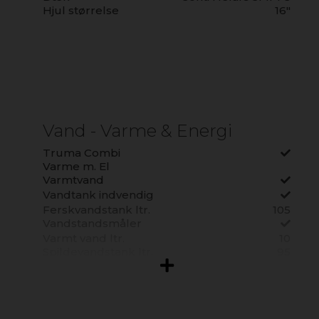
Placeringsadresse
Hjul størrelse
Islandsgade 1, 4690
16"
Haslev
Farve
Sort Metal
Vand - Varme & Energi
Truma Combi
Varme m. El
Varmtvand
Vandtank indvendig
Ferskvandstank ltr.
105
Vandstandsmåler
Varmt vand ltr.
10
Spildevandstank ltr.
95
Frostsik. Spilv. Tank
Spildevandstank
Udv. Gasudtag
Plads til Gasflasker
2