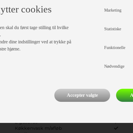
ytter cookies
Marketing
 skal du først tage stilling til hvilke
Statistiske
.
Indretning
dre dine indstillinger ved at trykke på
Senge mål
75 X 200 75 X 190
Funktionelle
stre hjørne.
Enkeltsenge
Plissé i førerhus
Fluenetsdør
Nødvendige
Accepter valgte
A
Køkken - Bad & Toilet
2 gasblus
Køkkenvask m/afløb