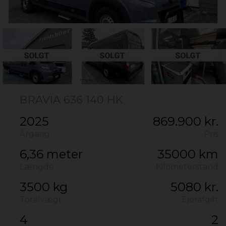
BRAVIA 636 140 HK
2025
869.900 kr.
Årgang
Pris
6,36 meter
35000 km
Længde
Kilometerstand
3500 kg
5080 kr.
Totalvægt
Ejerafgift
4
2