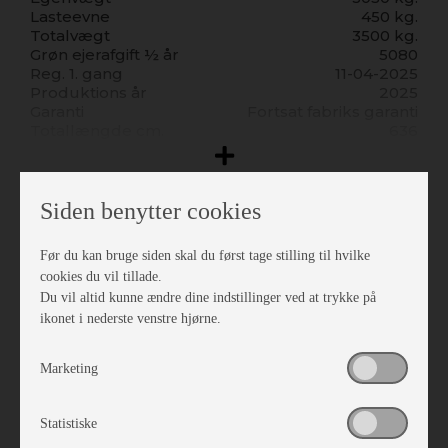
Lasteevne
450 kg.
Totalvægt
3500 kg.
Grøn ejerafgift ½ år
5080
Reg. 1. gang
11-04-2025
Produktions år
2025
Garanti
Fortsat fabriks garanti
Totallængde cm.
636
Bredde i cm.
205
Højde udv. cm.
275
Sovepladser
2
Siddepladser
4
Siden benytter cookies
Indretning
Køreklar vægt
3020
Kørte km.
35000
Senge mål
75 X 192 75 X 180
Før du kan bruge siden skal du først tage stilling til hvilke
Nypris
945325
Enkeltsenge
cookies du vil tillade.
Placeringsadresse
Islandsgade 1, 4690
Plissé i førerhus
Du vil altid kunne ændre dine indstillinger ved at trykke på
Haslev
ikonet i nederste venstre hjørne.
Farve
Thunder grey
Auto Camper
Marketing
Van
HK (kW)
140
Automatgear
Statistiske
Servostyring