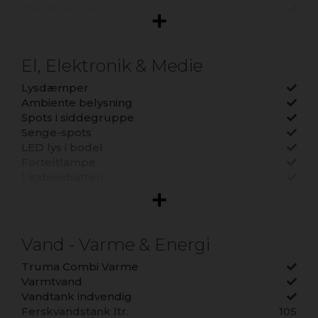
Thetford toilet
Vandskyllende toilet
Separat brusearmatur
El, Elektronik & Medie
Lysdæmper
Ambiente belysning
Spots i siddegruppe
Senge-spots
LED lys i bodel
Forteltlampe
1 kabinebatteri
1 kabinebatteri Ah:
95
220 V. CEE tilslutning
Batteri
Batterilader, 230 V.
Vand - Varme & Energi
Multimedieanlæg
Multimedie type
Xzent 8" Skærm
Truma Combi Varme
USB stik
Varmtvand
Kabel t/bakkamera
Vandtank indvendig
Bak kamera
Ferskvandstank ltr.
105