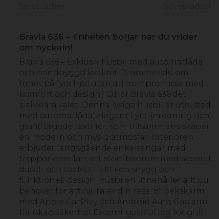
Selepladser
Sovepladser
Bravia 636 – Friheten börjar när du vrider
om nyckeln!
Bravia 636 – Exklusiv husbil med automatlåda
och handbyggd kvalitet Drömmer du om
frihet på fyra hjul utan att kompromissa med
komfort och design? Då är Bravia 636 det
självklara valet. Denna lyxiga husbil är utrustad
med automatlåda, elegant Lyra-inredning och
grafitfärgade textilier, som tillsammans skapar
en modern och mysig atmosfär. Interiören
erbjuder längsgående enkelsängar med
trappor emellan, ett stort badrum med separat
dusch och toalett – allt i en snygg och
funktionell design. Husbilen innehåller allt du
behöver för att njuta av din resa: 8" pekskärm
med Apple CarPlay och Android Auto Gaslarm
för ökad säkerhet Externt gasoluttag för grill