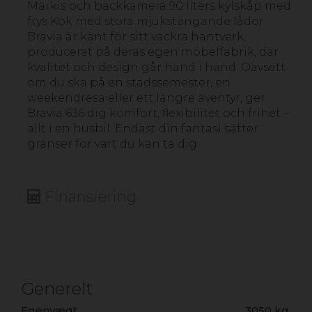
Markis och backkamera 90 liters kylskåp med
frys Kök med stora mjukstängande lådor
Bravia är känt för sitt vackra hantverk,
producerat på deras egen möbelfabrik, där
kvalitet och design går hand i hand. Oavsett
om du ska på en stadssemester, en
weekendresa eller ett längre äventyr, ger
Bravia 636 dig komfort, flexibilitet och frihet –
allt i en husbil. Endast din fantasi sätter
gränser för vart du kan ta dig.
Finansiering
Generelt
Egenvægt
3050 kg.