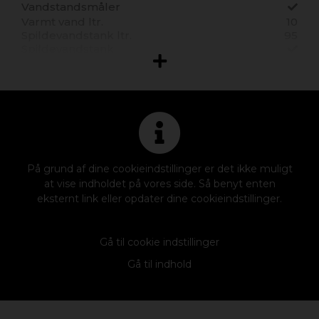
Elektrisk indgangstrin
Vandstandsmåler
Røgalarm
Varmt vand ltr.
10
Gasalarm
Spildevandstank ltr.
95
Spildevandstank
CO2 (kulilte) alarm
Udv. Gasudtag
Narkosealarm
Plads til Gasflasker
2
Gasflaske indvendig
På grund af dine cookieindstillinger er det ikke muligt
at vise indholdet på vores side. Så benyt enten
eksternt link eller opdater dine cookieindstillinger.
Gå til cookie indstillinger
Gå til indhold