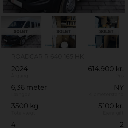
ROADCAR R 640 165 HK
2024
614.900 kr.
Årgang
Pris
6,36 meter
NY
Længde
Kilometerstand
3500 kg
5100 kr.
Totalvægt
Ejerafgift
4
2