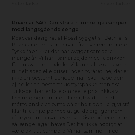
Selepladser
Sovepladser
Roadcar 640 Den store rummelige camper
med langsgående senge
Roadcar designet af Pössl bygget af Dethleffs
Roadcar er en campervan fra 2 velrenommeret
Tyske fabrikker der har bygget campere i
mange år. Vi har i samarbejde med fabrikken
fået udvalgte modeller vi kan sælge og levere
til helt specielle priser inden foråret, nej der er
ikke en bestemt periode man skal købe dem i,
ej heller en bestemt udstyrspakke man skal
”tilkøbe” her, er tale om reelle pris inklusiv
levering og nummerplader, hvad du end
måtte ønske at putte på er helt op til dig, vi stå
klar til at hjælpe med at guide dig igennem
dit nye campervan eventyr. Disse priser er kun
så længe lager haves Det har ikke nødigt at
være dyrt at campere. Vi har sammen med