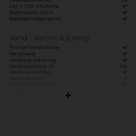
1 kabinebatteri Ah:
95
220 V. CEE tilslutning
Batterilader, 230 V.
Elektrisk indgangstrin
Vand - Varme & Energi
Truma Combi Varme
Varmtvand
Vandtank indvendig
Ferskvandstank ltr.
105
Vandstandsmåler
Varmt vand ltr.
9
Spildevandstank ltr.
95
Spildevandstank
Plads til Gasflasker
2
Gasflaske indvendig